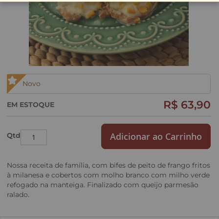
Saltar
Novo
para
o
R$ 63,90
EM ESTOQUE
início
da
Galeria
Adicionar ao Carrinho
Qtd
de
imagens
Nossa receita de família, com bifes de peito de frango fritos
à milanesa e cobertos com molho branco com milho verde
refogado na manteiga. Finalizado com queijo parmesão
ralado.