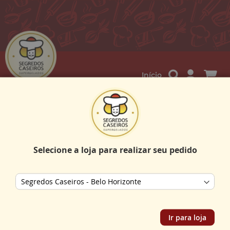
Me
Início
Salgados
9
itens
Ordenar por
Selecione a loja para realizar seu pedido
Store selector
Mais vendido
Ir para loja