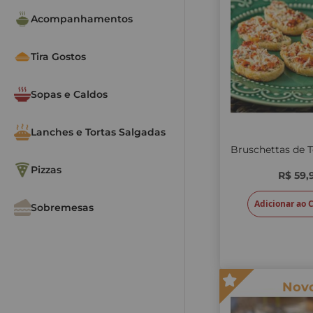
Acompanhamentos
Tira Gostos
Sopas e Caldos
Lanches e Tortas Salgadas
Pizzas
R$ 59,
Adicionar ao 
Sobremesas
Nov