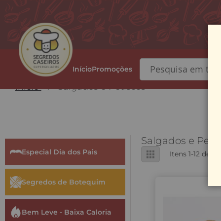
Início
Promoções
Pesquisa
Início
Salgados e Petiscos
Salgados e Peti
Ver
Especial Dia dos Pais
Grade
Itens
1
-
12
de
23
como
Segredos de Botequim
Bem Leve - Baixa Caloria