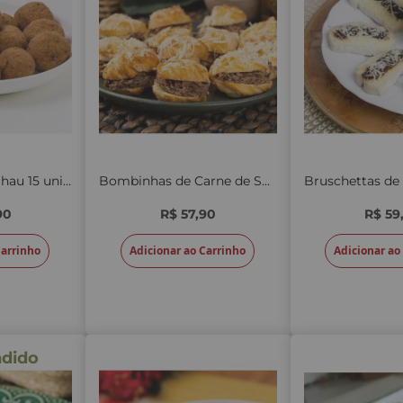
Bolinho de Bacalhau 15 unid.
Bombinhas de Carne de Sol e Catupiry 12 unid. NOVA QUANTIDADE
90
R$ 57,90
R$ 59
Carrinho
Adicionar ao Carrinho
Adicionar ao
ndido