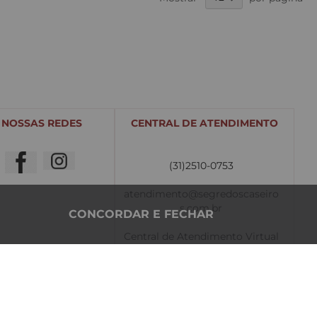
NOSSAS REDES
CENTRAL DE ATENDIMENTO
(31)2510-0753
atendimento@segredoscaseiro
s.com.br
CONCORDAR E FECHAR
Central de Atendimento Virtual
• Segunda a Sexta-Feira, de 9h
às 19h.• Sábado, de 9h às 14:30h
• Domingo de 9h ás 13:30h.