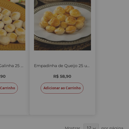
Empadinha de Galinha 25 unid.
Empadinha de Queijo 25 unid.
,90
R$ 58,90
 Carrinho
Adicionar ao Carrinho
Mostrar
por página