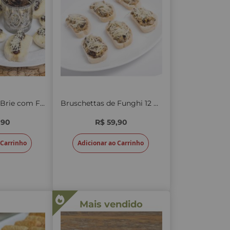
Bruschettas de Brie com Figo 12 unid.
Bruschettas de Funghi 12 unid.
,90
R$ 59,90
 Carrinho
Adicionar ao Carrinho
Mais vendido