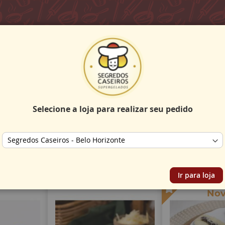
Pesquisa
Meu Carrinho
Nossas Lojas
Selecione a loja para realizar seu pedido
Store selector
scos
Ir para loja
No