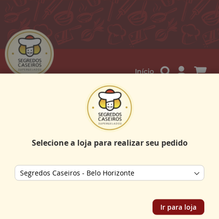
Me
Início
Mini Salgados (Festa)
Não encontramos produtos correspondentes a seleção.
Selecione a loja para realizar seu pedido
Store selector
INSTITUCIONAL
Ir para loja
DÚVIDAS