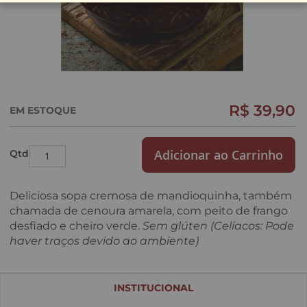
R$ 39,90
EM ESTOQUE
Saltar
para
o
início
Adicionar ao Carrinho
Qtd
da
Galeria
de
Deliciosa sopa cremosa de mandioquinha, também
imagens
chamada de cenoura amarela, com peito de frango
desfiado e cheiro verde.
Sem glúten (Celíacos: Pode
haver traços devido ao ambiente)
INSTITUCIONAL