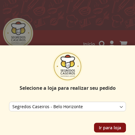
Me
Início
Caldo de Mandioquinha com
Frango 500g
Selecione a loja para realizar seu pedido
Pular
para
o
Store selector
final
da
Galeria
de
Ir para loja
imagens