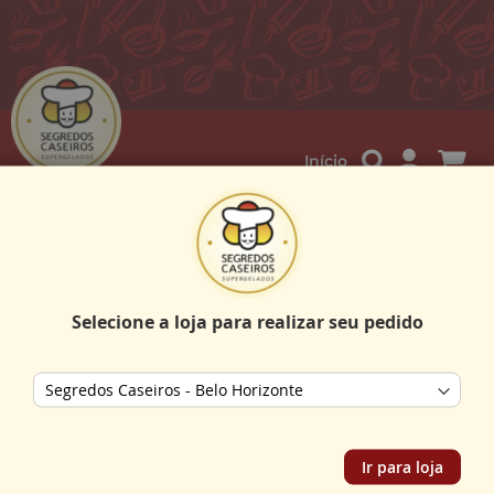
Me
Início
Caldo de Mandioca com Carne
500g
Selecione a loja para realizar seu pedido
Pular
para
o
Store selector
final
da
Galeria
de
Ir para loja
imagens