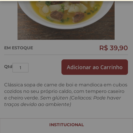
R$ 39,90
EM ESTOQUE
Saltar
para
o
início
Adicionar ao Carrinho
Qtd
da
Galeria
de
Clássica sopa de carne de boi e mandioca em cubos
imagens
cozidos no seu próprio caldo, com tempero caseiro
e cheiro verde.
Sem glúten (Celíacos: Pode haver
traços devido ao ambiente)
INSTITUCIONAL